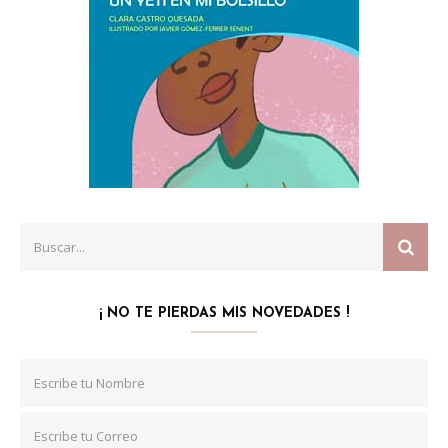
Search
SEAR
for:
¡ NO TE PIERDAS MIS NOVEDADES !