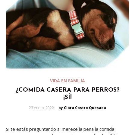
VIDA EN FAMILIA
¿COMIDA CASERA PARA PERROS?
¡SÍ!
Posted
23 enero, 2022
by Clara Castro Quesada
on
Si te estás preguntando si merece la pena la comida