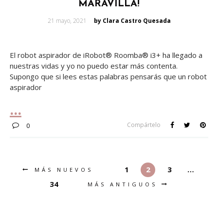
MARAVILLA!
Posted
21 mayo, 2021
by Clara Castro Quesada
on
El robot aspirador de iRobot® Roomba® i3+ ha llegado a
nuestras vidas y yo no puedo estar más contenta.
Supongo que si lees estas palabras pensarás que un robot
aspirador
Compártelo
0
1
2
3
…
MÁS NUEVOS
34
MÁS ANTIGUOS