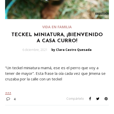
VIDA EN FAMILIA
TECKEL MINIATURA, ¡BIENVENIDO
A CASA CURRO!
Posted
6 diciembre, 2021
by Clara Castro Quesada
on
“Un teckel miniatura mamá, ese es el perro que voy a
tener de mayor”. Esta frase la oía cada vez que Jimena se
cruzaba por la calle con un teckel
Compártelo
4