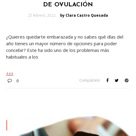
DE OVULACIÓN
Posted
25 febrero, 2022
by Clara Castro Quesada
on
¿Quieres quedarte embarazada y no sabes qué días del
año tienes un mayor número de opciones para poder
concebir? Este ha sido uno de los problemas más
habituales a los
Compártelo
0