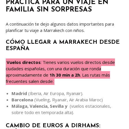
PRÁCTICA PARA UN VIAJE EN
FAMILIA SIN SORPRESAS
A continuación te dejo algunos datos importantes para
planificar tu viaje a Marrakech con niños.
CÓMO LLEGAR A MARRAKECH DESDE
ESPAÑA
Vuelos directos
: Tienes varios vuelos directos desde
ciudades españolas, con una duración que ronda
aproximadamente de
1h 30 min a 2h
. Las rutas más
frecuentes salen desde:
Madrid
(Iberia, Air Europa, Ryanair).
Barcelona
(Vueling, Ryanair, Air Arabia Maroc)
Málaga, Valencia, Sevilla y
(vuelos estacionales,
sobre todo en temporada alta).
CAMBIO DE EUROS A DIRHAMS: