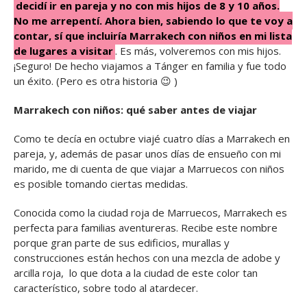
decidí ir en pareja y no con mis hijos de 8 y 10 años.
No me arrepentí. Ahora bien, sabiendo lo que te voy a
contar, sí que incluiría Marrakech con niños en mi lista
de lugares a visitar
. Es más, volveremos con mis hijos.
¡Seguro! De hecho viajamos a Tánger en familia y fue todo
un éxito. (Pero es otra historia 😉 )
Marrakech con niños: qué saber antes de viajar
Como te decía en octubre viajé cuatro días a Marrakech en
pareja, y, además de pasar unos días de ensueño con mi
marido, me di cuenta de que viajar a Marruecos con niños
es posible tomando ciertas medidas.
Conocida como la ciudad roja de Marruecos, Marrakech es
perfecta para familias aventureras. Recibe este nombre
porque gran parte de sus edificios, murallas y
construcciones están hechos con una mezcla de adobe y
arcilla roja, lo que dota a la ciudad de este color tan
característico, sobre todo al atardecer.