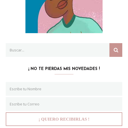
Search
SEAR
for:
¡ NO TE PIERDAS MIS NOVEDADES !