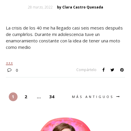
Posted
28 marzo, 2022
by Clara Castro Quesada
on
La crisis de los 40 me ha llegado casi seis meses después
de cumplirlos. Durante mi adolescencia tuve un
enamoramiento constante con la idea de tener una moto
como medio
Compártelo
0
1
2
…
34
MÁS ANTIGUOS