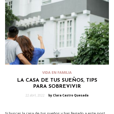
VIDA EN FAMILIA
LA CASA DE TUS SUEÑOS, TIPS
PARA SOBREVIVIR
Posted
22 abril, 2022
by Clara Castro Quesada
on
Si buscas la casa de tus sueños y has llegado a este post