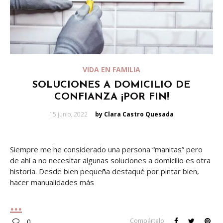
VIDA EN FAMILIA
SOLUCIONES A DOMICILIO DE
CONFIANZA ¡POR FIN!
Posted
15 junio, 2022
by Clara Castro Quesada
on
Siempre me he considerado una persona “manitas” pero
de ahí a no necesitar algunas soluciones a domicilio es otra
historia. Desde bien pequeña destaqué por pintar bien,
hacer manualidades más
Compártelo
0