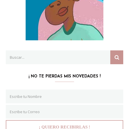
Search
SEAR
for:
¡ NO TE PIERDAS MIS NOVEDADES !