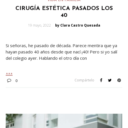
CIRUGÍA ESTÉTICA PASADOS LOS
40
Posted
19 mayo, 2022
by Clara Castro Quesada
on
Si señoras, he pasado de década. Parece mentira que ya
hayan pasado 40 años desde que nací ¡40! Pero si yo salí
del colegio ayer. Hablando el otro día con
Compártelo
0