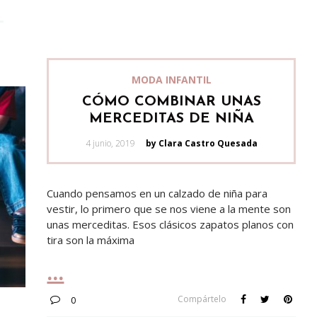
MODA INFANTIL
CÓMO COMBINAR UNAS
MERCEDITAS DE NIÑA
Posted
4 junio, 2019
by Clara Castro Quesada
on
Cuando pensamos en un calzado de niña para
vestir, lo primero que se nos viene a la mente son
unas merceditas. Esos clásicos zapatos planos con
tira son la máxima
Compártelo
0