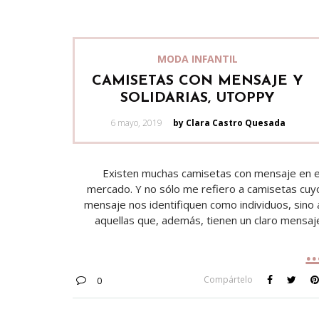
MODA INFANTIL
CAMISETAS CON MENSAJE Y
SOLIDARIAS, UTOPPY
Posted
6 mayo, 2019
by Clara Castro Quesada
on
Existen muchas camisetas con mensaje en e
mercado. Y no sólo me refiero a camisetas cuy
mensaje nos identifiquen como individuos, sino 
aquellas que, además, tienen un claro mensaj
Compártelo
0