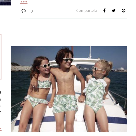
Compártelo
0
e
s
o
n