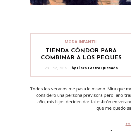
MODA INFANTIL
TIENDA CÓNDOR PARA
COMBINAR A LOS PEQUES
Posted
28 junio, 2019
by Clara Castro Quesada
on
Todos los veranos me pasa lo mismo. Mira que m
considero una persona previsora pero, año tra
año, mis hijos deciden dar tal estirón en veran
que me quedo si