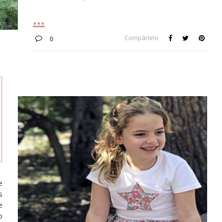
Compártelo
0
e
s
e
o