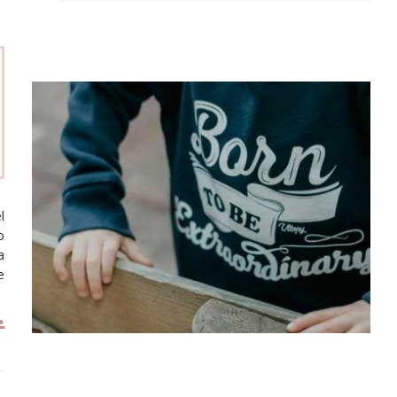
l
o
a
e