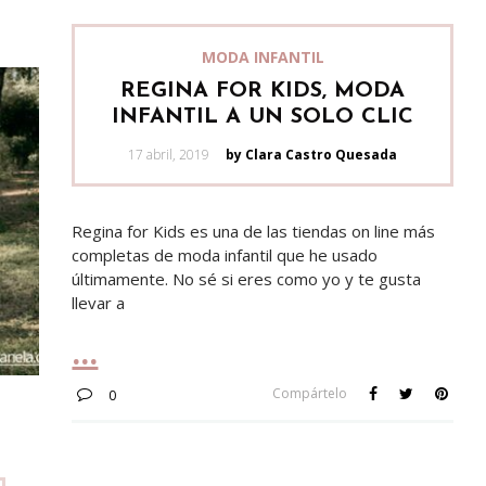
MODA INFANTIL
REGINA FOR KIDS, MODA
INFANTIL A UN SOLO CLIC
Posted
17 abril, 2019
by Clara Castro Quesada
on
Regina for Kids es una de las tiendas on line más
completas de moda infantil que he usado
últimamente. No sé si eres como yo y te gusta
llevar a
Compártelo
0