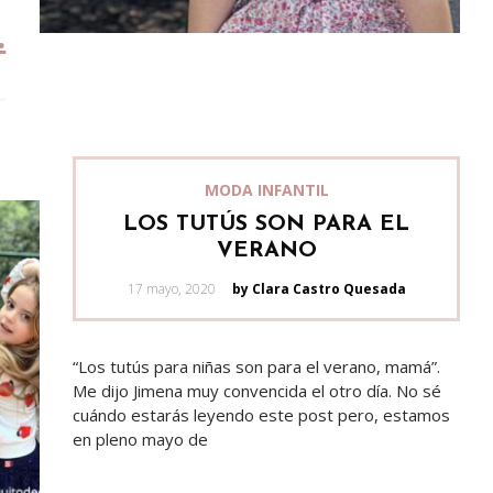
MODA INFANTIL
LOS TUTÚS SON PARA EL
VERANO
Posted
17 mayo, 2020
by Clara Castro Quesada
on
“Los tutús para niñas son para el verano, mamá”.
Me dijo Jimena muy convencida el otro día. No sé
cuándo estarás leyendo este post pero, estamos
en pleno mayo de