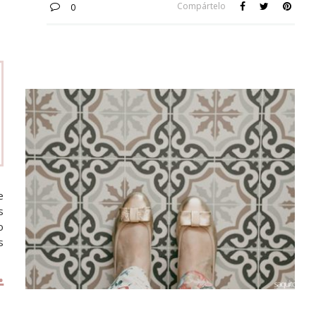
Compártelo
0
e
s
o
s