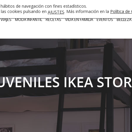
 hábitos de navegación con fines estadísticos.
e las cookies pulsando en
. Más información en la
Política de
AJUSTES
VIAJES
MODA INFANTIL
RECETAS
VIDA EN FAMILIA
EVENTOS
BELLEZA