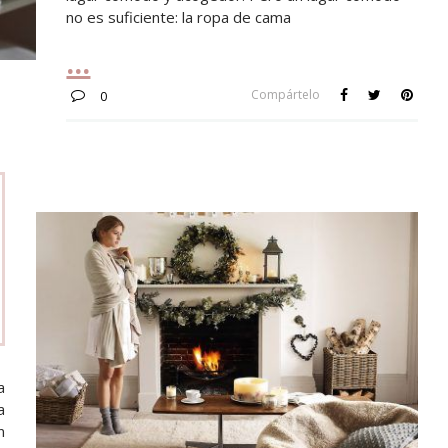
no es suficiente: la ropa de cama
Compártelo
0
a
a
n