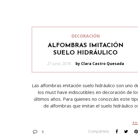
DECORACIÓN
ALFOMBRAS IMITACIÓN
SUELO HIDRÁULICO
Posted
27 junio, 2018
by Clara Castro Quesada
on
Las alfombras imitación suelo hidráulico son uno d
los must have indiscutibles en decoración de lo
últimos años. Para quienes no conozcáis este tip
de alfombras que imitan el suelo hidráulico o
Compártelo
1