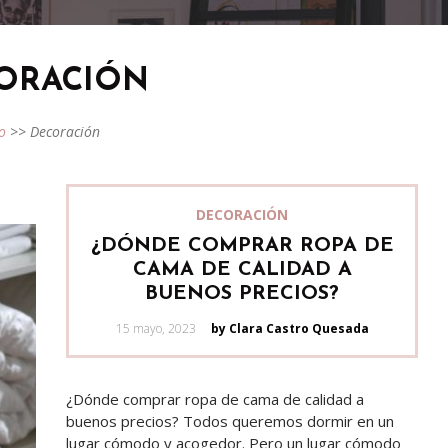
ORACIÓN
io
>>
Decoración
DECORACIÓN
¿DÓNDE COMPRAR ROPA DE
CAMA DE CALIDAD A
BUENOS PRECIOS?
Posted
15 mayo, 2023
by Clara Castro Quesada
on
¿Dónde comprar ropa de cama de calidad a
buenos precios? Todos queremos dormir en un
lugar cómodo y acogedor. Pero un lugar cómodo