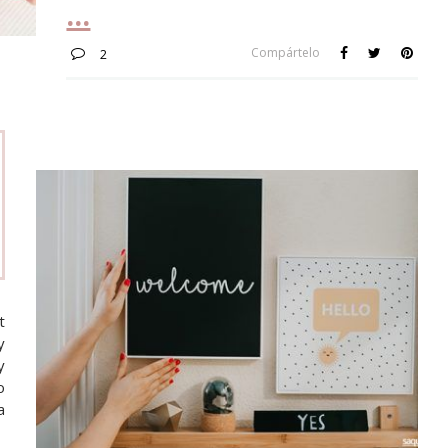
Compártelo
2
t
y
y
o
a