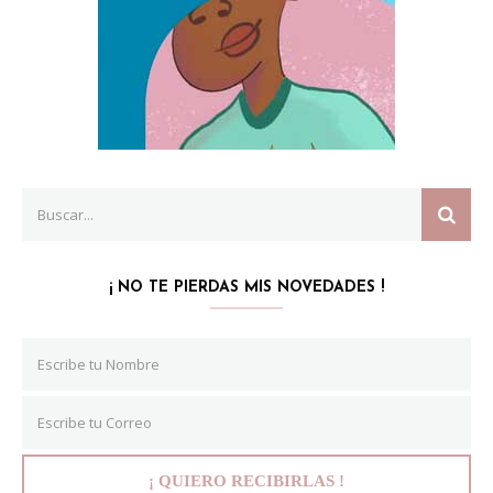
Search
SEAR
for:
¡ NO TE PIERDAS MIS NOVEDADES !