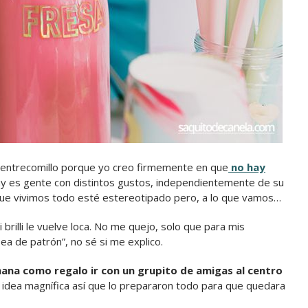
lo entrecomillo porque yo creo firmemente en que
no hay
ay es gente con distintos gustos, independientemente de su
que vivimos todo esté estereotipado pero, a lo que vamos…
i brilli le vuelve loca. No me quejo, solo que para mis
a de patrón”, no sé si me explico.
mana como regalo ir con un grupito de amigas al centro
a idea magnífica así que lo prepararon todo para que quedara