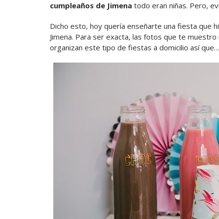
cumpleaños de Jimena
todo eran niñas. Pero, ev
Dicho esto, hoy quería enseñarte una fiesta que 
Jimena. Para ser exacta, las fotos que te muestro
organizan este tipo de fiestas a domicilio así que…