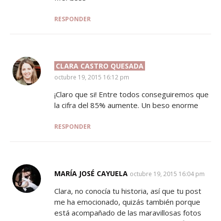
RESPONDER
CLARA CASTRO QUESADA
SAYS:
octubre 19, 2015 16:12 pm
¡Claro que si! Entre todos conseguiremos que
la cifra del 85% aumente. Un beso enorme
RESPONDER
MARÍA JOSÉ CAYUELA
SAYS:
octubre 19, 2015 16:04 pm
Clara, no conocía tu historia, así que tu post
me ha emocionado, quizás también porque
está acompañado de las maravillosas fotos