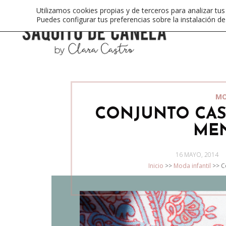
Utilizamos cookies propias y de terceros para analizar tus
Puedes configurar tus preferencias sobre la instalación d
MO
CONJUNTO CAS
ME
POSTED
16 MAYO, 2014
ON
Inicio
>>
Moda infantil
>>
C