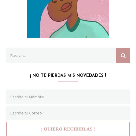
Search
SEAR
for:
¡ NO TE PIERDAS MIS NOVEDADES !