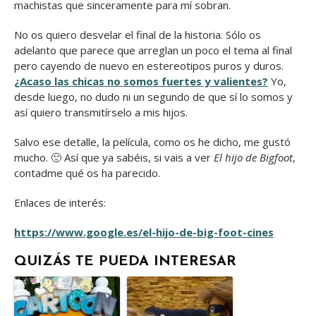
machistas que sinceramente para mí sobran.
No os quiero desvelar el final de la historia. Sólo os
adelanto que parece que arreglan un poco el tema al final
pero cayendo de nuevo en estereotipos puros y duros.
¿Acaso las chicas no somos fuertes y valientes?
Yo,
desde luego, no dudo ni un segundo de que sí lo somos y
así quiero transmitírselo a mis hijos.
Salvo ese detalle, la película, como os he dicho, me gustó
mucho. 🙂 Así que ya sabéis, si vais a ver
El hijo de Bigfoot
,
contadme qué os ha parecido.
Enlaces de interés:
https://www.google.es/el-hijo-de-big-foot-cines
QUIZÁS TE PUEDA INTERESAR