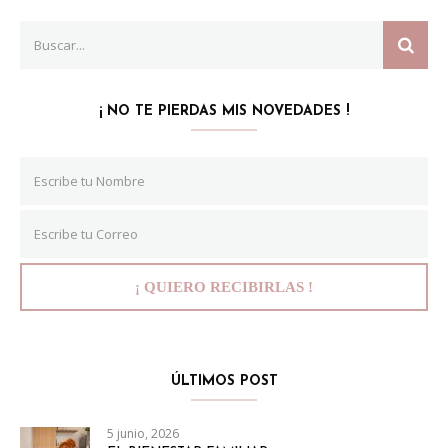
Search
SEAR
for:
¡ NO TE PIERDAS MIS NOVEDADES !
ÚLTIMOS POST
5 junio, 2026