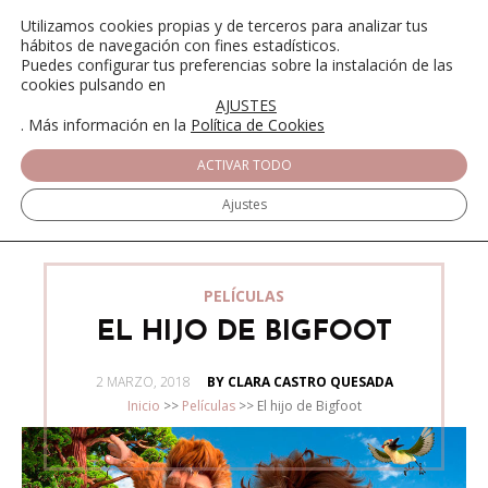
Utilizamos cookies propias y de terceros para analizar tus
hábitos de navegación con fines estadísticos.
Puedes configurar tus preferencias sobre la instalación de las
cookies pulsando en
AJUSTES
. Más información en la
Política de Cookies
ACTIVAR TODO
Ajustes
PELÍCULAS
EL HIJO DE BIGFOOT
POSTED
2 MARZO, 2018
BY CLARA CASTRO QUESADA
ON
Inicio
>>
Películas
>>
El hijo de Bigfoot