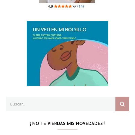
Search
SEAR
for:
¡ NO TE PIERDAS MIS NOVEDADES !