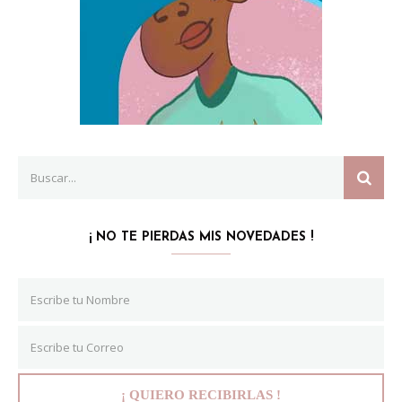
Search
SEAR
for:
¡ NO TE PIERDAS MIS NOVEDADES !