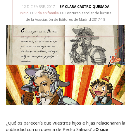
POSTED
12 DICIEMBRE, 2017
BY CLARA CASTRO QUESADA
ON
Inicio
>>
Vida en familia
>>
Concurso escolar de lectura
de la Asociación de Editores de Madrid 2017-18
¿Qué os parecería que vuestros hijos e hijas relacionaran la
publicidad con un poema de Pedro Salinas?
¿O que