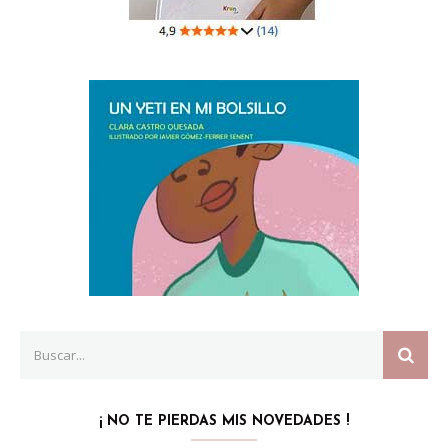
Search
SEAR
for:
¡ NO TE PIERDAS MIS NOVEDADES !