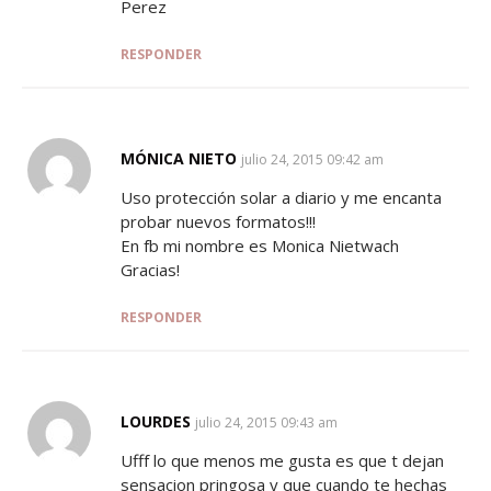
Perez
RESPONDER
MÓNICA NIETO
SAYS:
julio 24, 2015 09:42 am
Uso protección solar a diario y me encanta
probar nuevos formatos!!!
En fb mi nombre es Monica Nietwach
Gracias!
RESPONDER
LOURDES
SAYS:
julio 24, 2015 09:43 am
Ufff lo que menos me gusta es que t dejan
sensacion pringosa y que cuando te hechas