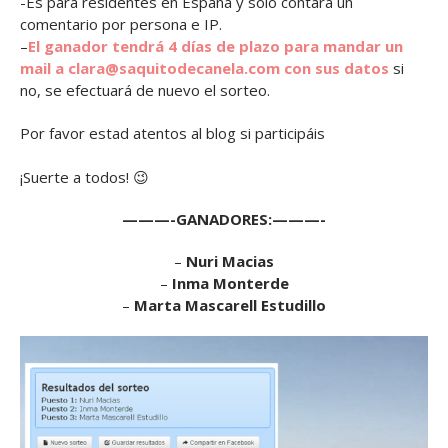
-Es para residentes en España y sólo contará un
comentario por persona e IP.
–
El ganador tendrá 4 días de plazo para mandar un
mail a clara@saquitodecanela.com con sus datos
si
no, se efectuará de nuevo el sorteo.
Por favor estad atentos al blog si participáis
¡Suerte a todos! 😉
———-GANADORES:———-
–
Nuri Macias
–
Inma Monterde
–
Marta Mascarell Estudillo