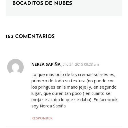
BOCADITOS DE NUBES
163 COMENTARIOS
NEREA SAPIÑA
SAYS:
julio 24, 2015 09:23 am
Lo que mas odio de las cremas solares es,
primero de todo su textura (no puedo con
los pringues en la mano jeje) y, en segundo
lugar, que duren tan poco ( en cuanto se
moja se acabo lo que se daba). En facebook
soy Nerea Sapiña.
RESPONDER