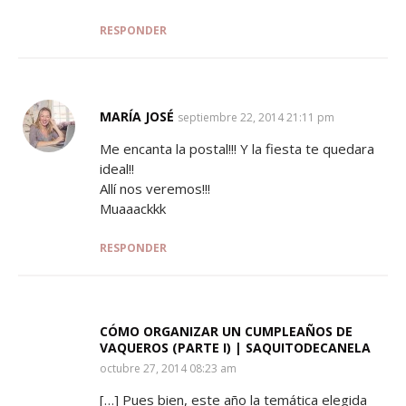
RESPONDER
MARÍA JOSÉ
SAYS:
septiembre 22, 2014 21:11 pm
Me encanta la postal!!! Y la fiesta te quedara
ideal!!
Allí nos veremos!!!
Muaaackkk
RESPONDER
CÓMO ORGANIZAR UN CUMPLEAÑOS DE
VAQUEROS (PARTE I) | SAQUITODECANELA
SAYS:
octubre 27, 2014 08:23 am
[…] Pues bien, este año la temática elegida