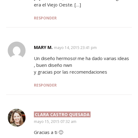
era el Viejo Oeste. […]
RESPONDER
MARY M.
SAYS:
mayo 14, 2015 23:41 pm
Un diseño hermoso! me ha dado varias ideas
, buen diseño nwn
y gracias por las recomendaciones
RESPONDER
CLARA CASTRO QUESADA
SAYS:
mayo 15, 2015 07:32 am
Gracias a ti 🙂