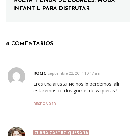
NUEVA TIENDA DE LOURDES: MODA
INFANTIL PARA DISFRUTAR
8 COMENTARIOS
ROCIO
SAYS:
septiembre 22, 2014 10:47 am
Eres una artista! No nos lo perdemos, alli
estaremos con los gorros de vaqueras !
RESPONDER
CLARA CASTRO QUESADA
SAYS: