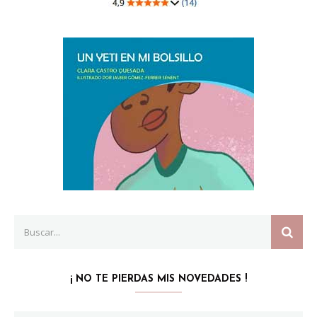
Search
SEAR
for:
¡ NO TE PIERDAS MIS NOVEDADES !