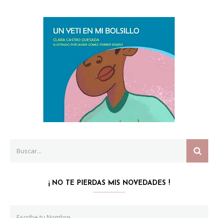
Search
SEAR
for:
¡ NO TE PIERDAS MIS NOVEDADES !