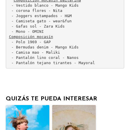
Composición mocasín bailarina
 - Vestido blanco - Mango Kids

 - corona flores - Nita

 - Joggers estampados - H&M

 - Camiseta gato - wear&fun

 - Gafas sol - Zara Kids

Composición mocasín
 - Polo 1969 - GAP

 - Bermudas denim - Mango Kids

 - Camisa mao - Maliki

 - Pantalón lino coral - Nanos

 - Pantalón tejano tirantes - Mayoral
QUIZÁS TE PUEDA INTERESAR