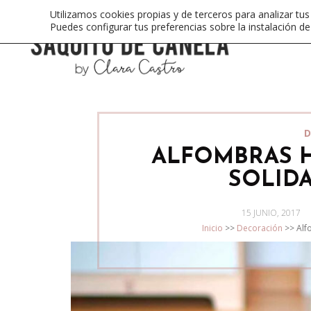
Utilizamos cookies propias y de terceros para analizar tus
Puedes configurar tus preferencias sobre la instalación d
D
ALFOMBRAS 
SOLIDA
POSTED
15 JUNIO, 2017
ON
Inicio
>>
Decoración
>>
Alf