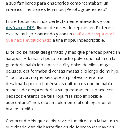
a sus familiares para enseñarles como “cantaban” un
villancico…. entonces le vimos. ¡Pero!… ¿qué es eso?
Entre todos los niños perfectamente ataviados y con
disfraces DIY
dignos de miles de repines en Pinterest
estaba mi hijo. Sonriendo y con un
disfraz de Papá Noel
que había evolucionado
a una mopa. Indescriptible.
El tejido se había desgarrado y más que prendas parecían
harapos. Además el poco o mucho polvo que había en la
guardería había ido a parar a él y bolas de hilos, migas,
pelusas, ect formaba diversas masas a lo largo de mi hijo.
Y, por favor, no penséis que su profesora era una
desalmada por no habérselas quitado es que no había
manera de desprenderlas sin quedarse en la mano con
pedazos enteros de tela roja. “Ha sido imposible
adecentarle”, nos dijo amablemente al entregarnos en
brazos al niño.
Comprenderéis que el disfraz se fue directo a la basura y
que desde ese día hasta finales de febrero (carnavales)