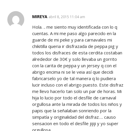
MIREYA
SAYS:
abril 8, 2015 11:04 am
Hola. .. me siento muy identificada con lo q
cuentas. A mi me paso algo parecido en la
guarde de mi peke y para carnavales mi
chikitilla queria ir disfrazada de peppa pig y
todos los disfraces de esta cerdita costaban
alrededor de 30€ y solo llevaba un gorrito
con la carita de peppa y un jersey q con el
abrigo encima ni se le veia así que decidi
fabricarselo yo de tal manera q lo pudiera
lucir incluso con el abrigo puesto. Este disfraz
me llevo hacerlo tan solo un par de horas. Mi
hija lo lucio por todo el desfile de carnaval
orgullosa ante la mirada de todos los niños y
papis que la señalaban sonriendo por la
simpatía y originalidad del disfraz…. causo
sensacion en todo el desfile jijiji y yo super
orgullosa.