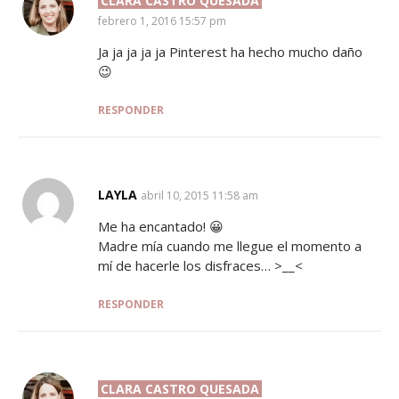
CLARA CASTRO QUESADA
SAYS:
febrero 1, 2016 15:57 pm
Ja ja ja ja ja Pinterest ha hecho mucho daño
😉
RESPONDER
LAYLA
SAYS:
abril 10, 2015 11:58 am
Me ha encantado! 😀
Madre mía cuando me llegue el momento a
mí de hacerle los disfraces… >__<
RESPONDER
CLARA CASTRO QUESADA
SAYS: