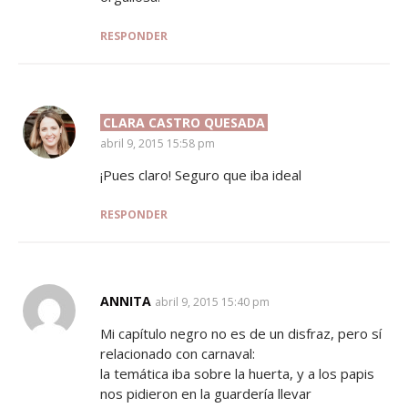
RESPONDER
CLARA CASTRO QUESADA
SAYS:
abril 9, 2015 15:58 pm
¡Pues claro! Seguro que iba ideal
RESPONDER
ANNITA
SAYS:
abril 9, 2015 15:40 pm
Mi capítulo negro no es de un disfraz, pero sí
relacionado con carnaval:
la temática iba sobre la huerta, y a los papis
nos pidieron en la guardería llevar