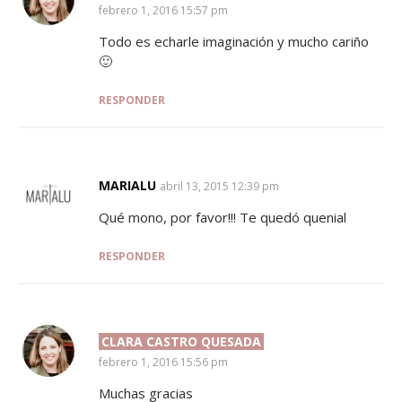
febrero 1, 2016 15:57 pm
Todo es echarle imaginación y mucho cariño
🙂
RESPONDER
MARIALU
SAYS:
abril 13, 2015 12:39 pm
Qué mono, por favor!!! Te quedó quenial
RESPONDER
CLARA CASTRO QUESADA
SAYS:
febrero 1, 2016 15:56 pm
Muchas gracias