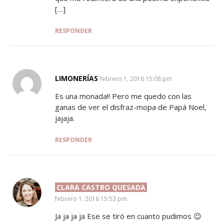
[…]
RESPONDER
LIMONERÍAS
SAYS:
febrero 1, 2016 15:08 pm
Es una monada!! Pero me quedo con las
ganas de ver el disfraz-mopa de Papá Noel,
jajaja.
RESPONDER
CLARA CASTRO QUESADA
SAYS:
febrero 1, 2016 15:53 pm
Ja ja ja ja Ese se tiró en cuanto pudimos 😉