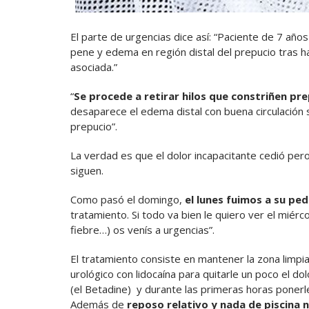
El parte de urgencias dice así: “Paciente de 7 año
pene y edema en región distal del prepucio tras ha
asociada.”
“
Se procede a retirar hilos que constriñen pre
desaparece el edema distal con buena circulación 
prepucio”.
La verdad es que el dolor incapacitante cedió pe
siguen.
Como pasó el domingo,
el lunes fuimos a su ped
tratamiento. Si todo va bien le quiero ver el miérc
fiebre…) os venís a urgencias”.
El tratamiento consiste en mantener la zona limpia c
urológico con lidocaína para quitarle un poco el do
(el Betadine) y durante las primeras horas ponerle
Además de
reposo relativo y nada de piscina n