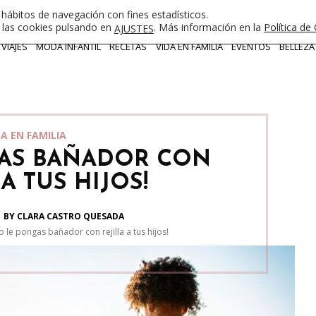
 hábitos de navegación con fines estadísticos.
e las cookies pulsando en
. Más información en la
Política de
AJUSTES
VIAJES
MODA INFANTIL
RECETAS
VIDA EN FAMILIA
EVENTOS
BELLEZA
DA EN FAMILIA
GAS BAÑADOR CON
 A TUS HIJOS!
BY CLARA CASTRO QUESADA
o le pongas bañador con rejilla a tus hijos!