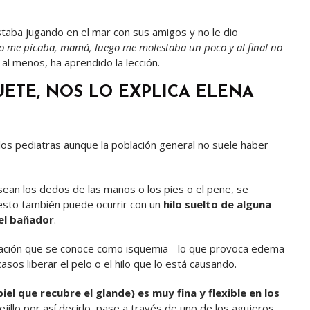
taba jugando en el mar con sus amigos y no le dio
o me picaba, mamá, luego me molestaba un poco y al final no
al menos, ha aprendido la lección.
ETE, NOS LO EXPLICA ELENA
los pediatras aunque la población general no suele haber
sean los dedos de las manos o los pies o el pene, se
 esto también puede ocurrir con un
hilo suelto de alguna
del bañador
.
ituación que se conoce como isquemia- lo que provoca edema
os liberar el pelo o el hilo que lo está causando.
piel que recubre el glande) es muy fina y flexible en los
ejillo por así decirlo, pase a través de uno de los agujeros