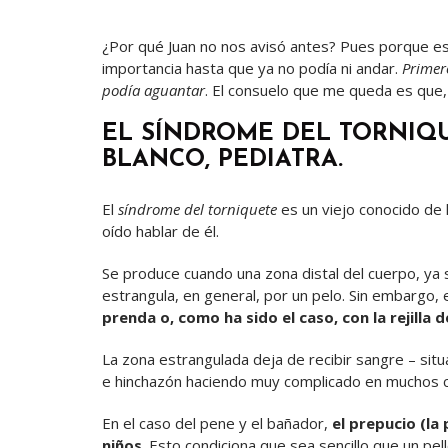
¿Por qué Juan no nos avisó antes? Pues porque es
importancia hasta que ya no podía ni andar.
Primer
podía aguantar
. El consuelo que me queda es que, 
EL SÍNDROME DEL TORNIQU
BLANCO, PEDIATRA.
El
síndrome del torniquete
es un viejo conocido de 
oído hablar de él.
Se produce cuando una zona distal del cuerpo, ya 
estrangula, en general, por un pelo. Sin embargo,
prenda o, como ha sido el caso, con la rejilla 
La zona estrangulada deja de recibir sangre – s
e hinchazón haciendo muy complicado en muchos cas
En el caso del pene y el bañador,
el prepucio (la 
niños
. Esto condiciona que sea sencillo que un pell