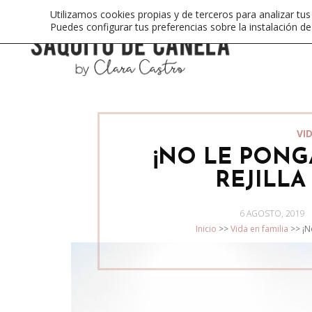
Utilizamos cookies propias y de terceros para analizar tus
Puedes configurar tus preferencias sobre la instalación d
VI
¡NO LE PON
REJILLA
POSTED
6 AGOSTO, 2019
ON
Inicio
>>
Vida en familia
>>
¡N