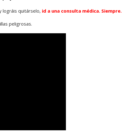
y lográis quitárselo,
id a una consulta médica. Siempre.
llas peligrosas.