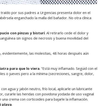
s traído por sus padres a Urgencias presenta dolor en el
bérsela enganchado la malla del bañador. No otra clínica
pucio con pinzas y bisturí
. Al retirarlo cede el dolor y
sanguínea sin signos de necrosis y buena movilidad del
ro, evidentemente, las molestias, 48 horas después aún
iatra para que lo viera
. “Está muy inflamado. Seguid con el
oles o jueves pero a la mínima (secreciones, sangre, dolor,
on agua y jabón neutro, frío local, aplicarle un lubricante
lor, curarle las heridas con povidona yodada de uso vaginal
 una crema con corticoides para bajarle la inflamación.
i playa
.