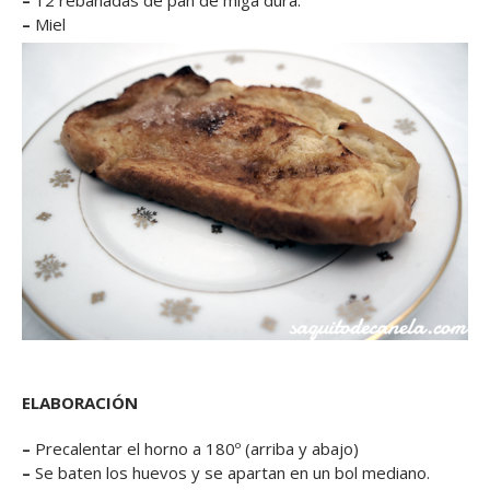
–
12 rebanadas de pan de miga dura.
–
Miel
ELABORACIÓN
–
Precalentar el horno a 180º (arriba y abajo)
–
Se baten los huevos y se apartan en un bol mediano.